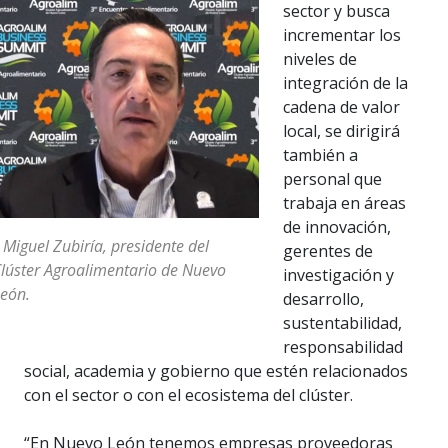
sector y busca
incrementar los
niveles de
integración de la
cadena de valor
local, se dirigirá
también a
personal que
trabaja en áreas
de innovación,
 Miguel Zubiría, presidente del
gerentes de
lúster Agroalimentario de Nuevo
investigación y
eón.
desarrollo,
sustentabilidad,
responsabilidad
social, academia y gobierno que estén relacionados
con el sector o con el ecosistema del clúster.
“En Nuevo León tenemos empresas proveedoras