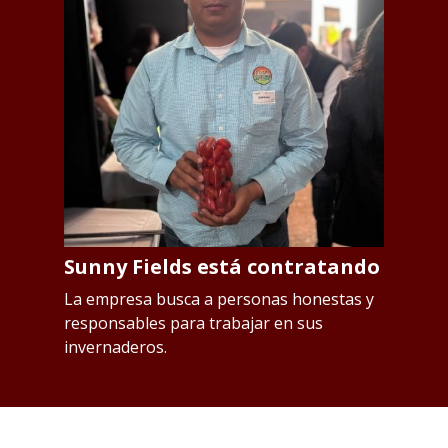
Sunny Fields está contratando
S
p
os
La empresa busca a personas honestas y
responsables para trabajar en sus
L
invernaderos.
Qu