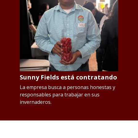
Sunny Fields está contratando
S
p
os
La empresa busca a personas honestas y
responsables para trabajar en sus
L
invernaderos.
Qu