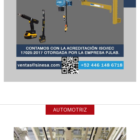
Requiere:
MATERIALES PARA SELLOS DE
BATERÍAS DE LITIO
Especificaciones:
Para vehículos eléctricos.
Requisitos: Garantizar composición
química y origen adecuados
(especialmente para grafito) y
contar con sistemas de calidad y
gestión ambiental.
Aplicar al Requerimiento
AUTOMOTRIZ
Empresa en Jalisco
Requiere: