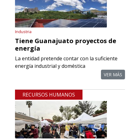
Aplicar al Requerimiento
Empresa en Querétaro
Industria
Requiere:
Tiene Guanajuato proyectos de
REFACCIONES PARA
energía
MAQUINARIA INDUSTRIAL
La entidad pretende contar con la suficiente
energía industrial y doméstica
Especificaciones:
Requisitos: Otorgar condiciones de
VER MÁS
crédito acordes a las políticas del
grupo, contar con instalaciones
RECURSOS HUMANOS
cercanas a la región y otorgar
referencias comerciales.
Aplicar al Requerimiento