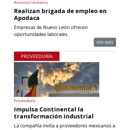
Recursos Humanos
Empresa en Querétaro
Realizan brigada de empleo en
Requiere:
Apodaca
REFACCIONES PARA
Empresas de Nuevo León ofrecen
PROCESOS DE MAQUINADO
oportunidades laborales
VER MÁS
Especificaciones:
Requisitos: Otorgar condiciones de
PROVEEDURÍA
crédito acordes a las políticas del
grupo, contar con instalaciones
cercanas a la región y otorgar
referencias comerciales.
Aplicar al Requerimiento
Proveeduría
Impulsa Continental la
transformación industrial
Empresa en Querétaro
La compañía invita a proveedores mexicanos a
Requiere: