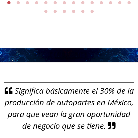
origen adecuados (especialmente
para grafito) y contar con sistemas
de calidad y gestión ambiental.
Aplicar al Requerimiento
Empresa en Jalisco
Requiere:
GRAFITO LAMINADO EN
Significa básicamente el 30% de la
ROLLO
producción de autopartes en México,
Especificaciones:
Requisitos: Garantizar composición
para que vean la gran oportunidad
química y origen adecuados
de negocio que se tiene.
(especialmente para grafito) y
contar con sistemas de calidad y