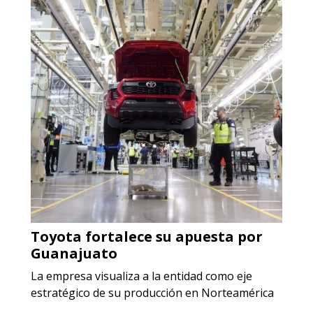
ALAMBRE DE INCONEL
Especificaciones:
Requisitos: Garantizar composición
química y origen adecuados
(especialmente para grafito) y
contar con sistemas de calidad y
gestión ambiental.
Aplicar al Requerimiento
Empresa en Jalisco
Requiere:
Toyota fortalece su apuesta por
ACERO INOXIDABLE
Guanajuato
Especificaciones:
La empresa visualiza a la entidad como eje
Incluyendo grado 304. Requisitos:
estratégico de su producción en Norteamérica
Garantizar composición química y