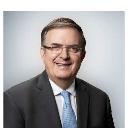
Empresa en Querétaro
Requiere:
HERRAMIENTAS DE CORTE
Especificaciones:
HSS, CON RECUBRIMIENTO,
CARBURO, RIMAS, ENDMILLS,
BROCAS, LIMAS, ETC
Aplicar al Requerimiento
Empresa en Querétaro
Requiere:
HERRAMIENTAS DE TORQUE
Especificaciones:
TORQUE CONTROLADO,