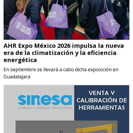
Empresa en Jalisco
Requiere:
MATERIALES PARA SELLOS DE
SISTEMAS DE ESCAPE
AHR Expo México 2026 impulsa la nueva
Especificaciones:
era de la climatización y la eficiencia
Requisitos: Garantizar composición
energética
química y origen adecuados
En septiembre se llevará a cabo dicha exposición en
(especialmente para grafito) y
Guadalajara
contar con sistemas de calidad y
gestión ambiental.
Aplicar al Requerimiento
Empresa en Jalisco