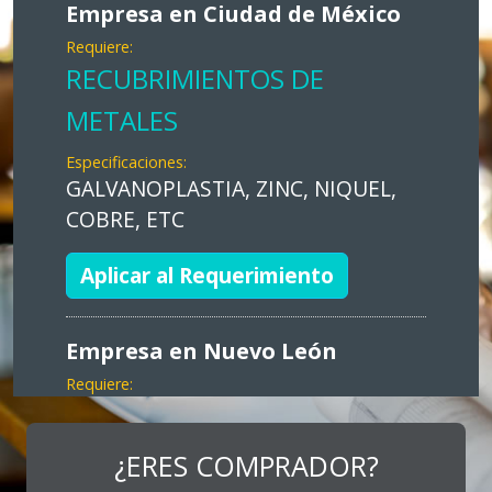
Empresa en Ciudad de México
Requiere:
RECUBRIMIENTOS DE
METALES
Especificaciones:
GALVANOPLASTIA, ZINC, NIQUEL,
COBRE, ETC
Aplicar al Requerimiento
Empresa en Nuevo León
Requiere:
MARKETING
Especificaciones:
¿ERES COMPRADOR?
Consultoría, promocionales, stands,