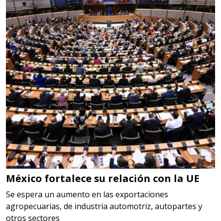
EN MANO
Especificaciones:
cualquiera
Aplicar al Requerimiento
Empresa en Jalisco
Requiere:
LOGÍSTICA
Especificaciones:
cualquiera
México fortalece su relación con la UE
Aplicar al Requerimiento
Se espera un aumento en las exportaciones
agropecuarias, de industria automotriz, autopartes y
otros sectores