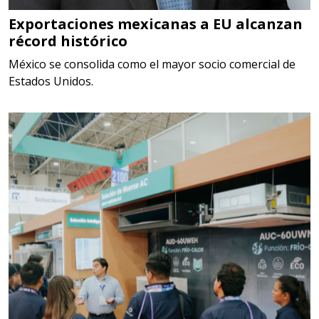
MECANICOS, ELECTRONICOS,
DIGITALES, MULTIPLICADORES,
Exportaciones mexicanas a EU alcanzan
récord histórico
PARA PUNTAS,
México se consolida como el mayor socio comercial de
Aplicar al Requerimiento
Estados Unidos.
Empresa en Estado de México
Requiere:
SCRAP
Especificaciones:
Somos Proveedores de GESTION
DE RESIDUOS Y DESTRUCCION
FISCAL
Aplicar al Requerimiento