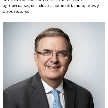
agropecuarias, de industria automotriz, autopartes y
otros sectores
Empresa en Querétaro
Requiere:
HERRAMIENTAS DE CORTE
Especificaciones:
HSS, CON RECUBRIMIENTO,
CARBURO, RIMAS, ENDMILLS,
BROCAS, LIMAS, ETC
Aplicar al Requerimiento
Empresa en Querétaro
Requiere:
HERRAMIENTAS DE TORQUE