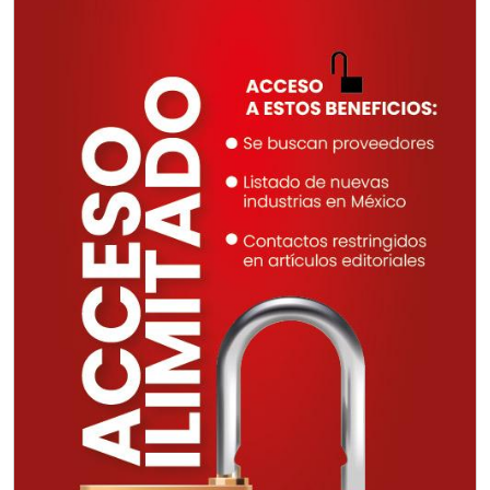
TORNILLERÍA INDUSTRIAL
Especificaciones:
Requisitos: Otorgar condiciones de
crédito acordes a las políticas del
grupo, contar con instalaciones
cercanas a la región y otorgar
referencias comerciales.
Aplicar al Requerimiento
Empresa en Querétaro
Requiere:
CONSULTORÍAS DE
RECURSOS HUMANOS
Especificaciones: