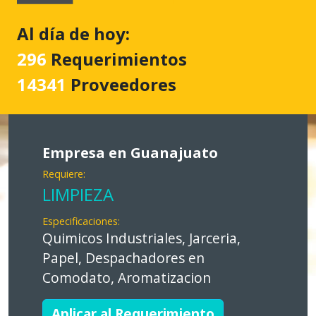
Al día de hoy:
296
Requerimientos
14341
Proveedores
Empresa en Guanajuato
Requiere:
LIMPIEZA
Especificaciones:
Quimicos Industriales, Jarceria,
Papel, Despachadores en
Comodato, Aromatizacion
Aplicar al Requerimiento