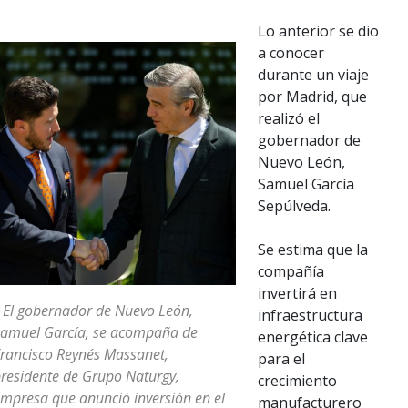
Lo anterior se dio
a conocer
durante un viaje
por Madrid, que
realizó el
gobernador de
Nuevo León,
Samuel García
Sepúlveda.
Se estima que la
compañía
invertirá en
 El gobernador de Nuevo León,
infraestructura
amuel García, se acompaña de
energética clave
rancisco Reynés Massanet,
para el
residente de Grupo Naturgy,
crecimiento
mpresa que anunció inversión en el
manufacturero