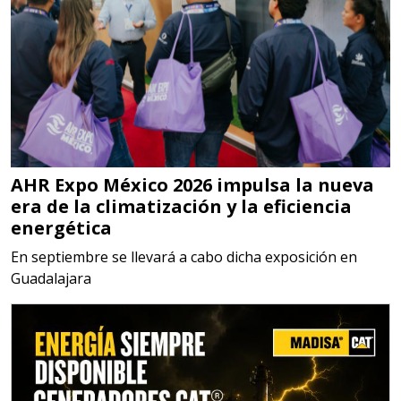
Aplicar al Requerimiento
Empresa en Jalisco
Requiere:
MATERIALES PARA SELLOS DE
SISTEMAS DE ESCAPE
AHR Expo México 2026 impulsa la nueva
Especificaciones:
era de la climatización y la eficiencia
Requisitos: Garantizar composición
energética
química y origen adecuados
En septiembre se llevará a cabo dicha exposición en
(especialmente para grafito) y
Guadalajara
contar con sistemas de calidad y
gestión ambiental.
Aplicar al Requerimiento