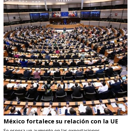
Requiere:
LOGÍSTICA DE CARGA LLAVE
EN MANO
Especificaciones:
cualquiera
Aplicar al Requerimiento
Empresa en Jalisco
Requiere:
LOGÍSTICA
Especificaciones:
cualquiera
México fortalece su relación con la UE
Aplicar al Requerimiento
Se espera un aumento en las exportaciones