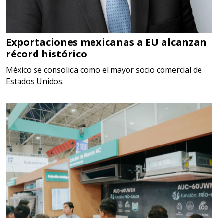
Especificaciones:
TORQUE CONTROLADO,
MECANICOS, ELECTRONICOS,
DIGITALES, MULTIPLICADORES,
Exportaciones mexicanas a EU alcanzan
récord histórico
PARA PUNTAS,
México se consolida como el mayor socio comercial de
Aplicar al Requerimiento
Estados Unidos.
Empresa en Estado de México
Requiere:
SCRAP
Especificaciones:
Somos Proveedores de GESTION
DE RESIDUOS Y DESTRUCCION
FISCAL