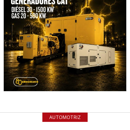
Empresa en Jalisco
Requiere:
MATERIALES PARA SELLOS DE
BATERÍAS DE LITIO
Especificaciones:
Para vehículos eléctricos.
Requisitos: Garantizar composición
química y origen adecuados
(especialmente para grafito) y
contar con sistemas de calidad y
gestión ambiental.
Aplicar al Requerimiento
AUTOMOTRIZ
Empresa en Jalisco