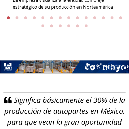
La empresa visualiza a la entidad como eje
Incluyendo grado 304. Requisitos:
estratégico de su producción en Norteamérica
Garantizar composición química y
origen adecuados (especialmente
para grafito) y contar con sistemas
de calidad y gestión ambiental.
Aplicar al Requerimiento
Empresa en Jalisco
Requiere:
GRAFITO LAMINADO EN
Significa básicamente el 30% de la
ROLLO
producción de autopartes en México,
Especificaciones:
Requisitos: Garantizar composición
para que vean la gran oportunidad
química y origen adecuados