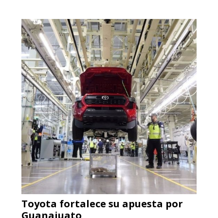
Aplicar al Requerimiento
Empresa en Jalisco
Requiere:
ACERO INOXIDABLE
Especificaciones:
Incluyendo grado 304. Requisitos:
Garantizar composición química y
origen adecuados (especialmente
para grafito) y contar con sistemas
de calidad y gestión ambiental.
Aplicar al Requerimiento
Toyota fortalece su apuesta por
Empresa en Jalisco
Guanajuato